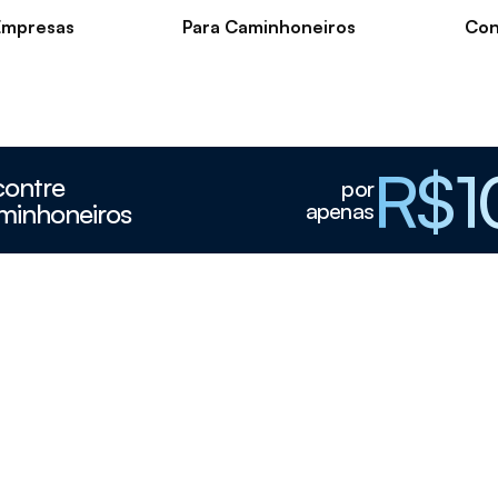
Empresas
Para Caminhoneiros
Con
R$1
contre
por
minhoneiros
apenas