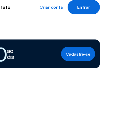
tato
Criar conta
Entrar
0
ao
Cadastre-se
dia