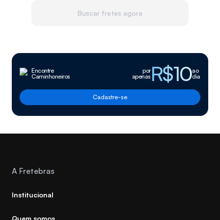
Buscar fretes agora
R$10
Encontre
por
ao
Caminhoneiros
apenas
dia
Cadastre-se
A Fretebras
Institucional
Quem somos