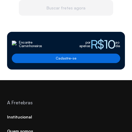
Buscar fretes agora
R$10
Encontre
por
ao
Caminhoneiros
apenas
dia
Cadastre-se
A Fretebras
Institucional
Quem somos