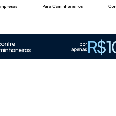
Empresas
Para Caminhoneiros
Con
R$1
contre
por
minhoneiros
apenas