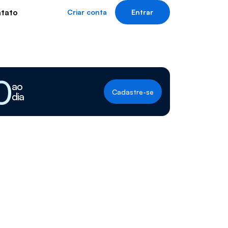
tato
Criar conta
Entrar
0
ao
Cadastre-se
dia