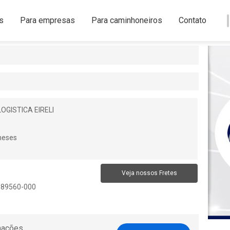
s
Para empresas
Para caminhoneiros
Contato
LOGISTICA EIRELI
meses
Veja nossos Fretes
: 89560-000
1
rmações