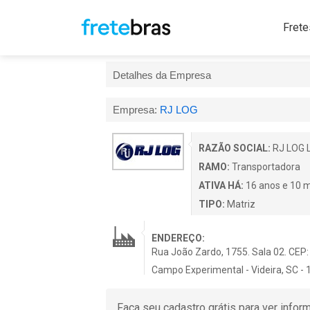
Frete
Detalhes da Empresa
Empresa:
RJ LOG
RAZÃO SOCIAL:
RJ LOG 
RAMO:
Transportadora
ATIVA HÁ:
16 anos e 10 
TIPO:
Matriz
ENDEREÇO:
Rua João Zardo, 1755. Sala 02. CEP
Campo Experimental - Videira, SC - 
Faça seu cadastro grátis para ver info