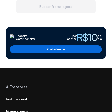
Buscar fretes agora
R$10
Encontre
por
ao
Caminhoneiros
apenas
dia
Cadastre-se
A Fretebras
Institucional
Quem somos